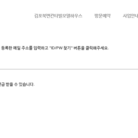
메뉴 건너뛰기
김포북변칸타빌모델하우스
방문예약
사업안
등록한 메일 주소를 입력하고 "ID/PW 찾기" 버튼을 클릭해주세요.
급 받을 수 있습니다.