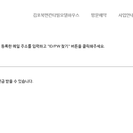
메뉴 건너뛰기
김포북변칸타빌모델하우스
방문예약
사업안
등록한 메일 주소를 입력하고 "ID/PW 찾기" 버튼을 클릭해주세요.
급 받을 수 있습니다.